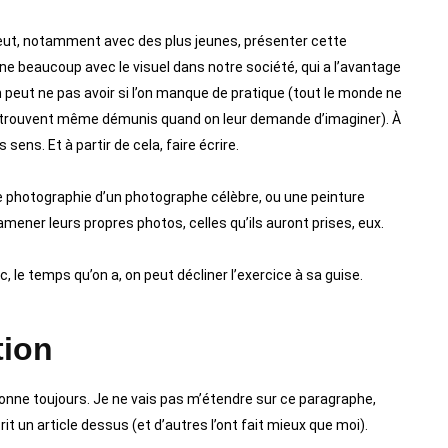
n peut, notamment avec des plus jeunes, présenter cette
nne beaucoup avec le visuel dans notre société, qui a l’avantage
’on peut ne pas avoir si l’on manque de pratique (tout le monde ne
 retrouvent même démunis quand on leur demande d’imaginer). À
 sens. Et à partir de cela, faire écrire.
e photographie d’un photographe célèbre, ou une peinture
mener leurs propres photos, celles qu’ils auront prises, eux.
ic, le temps qu’on a, on peut décliner l’exercice à sa guise.
tion
ionne toujours. Je ne vais pas m’étendre sur ce paragraphe,
t un article dessus (et d’autres l’ont fait mieux que moi).