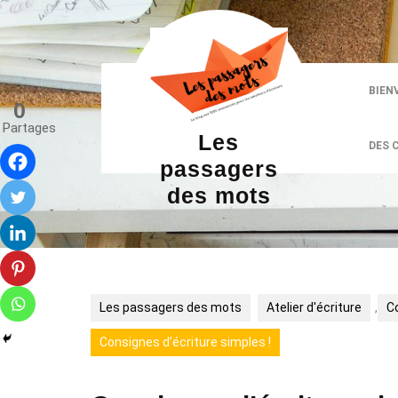
Skip
to
content
BIEN
0
Partages
Les
DES 
passagers
des mots
Les passagers des mots
Atelier d'écriture
,
Co
Consignes d’écriture simples !