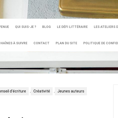
VENUE
QUI SUIS-JE ?
BLOG
LE DÉFI LITTÉRAIRE
LES ATELIERS 
CHAÎNES À SUIVRE
CONTACT
PLAN DU SITE
POLITIQUE DE CONFID
nseil d'écriture
,
Créativité
,
Jeunes auteurs