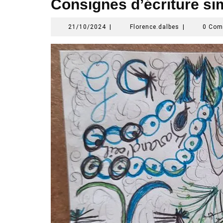
Consignes d’écriture si
21/10/2024
Florence.dalb
21/10/2024
|
Florence.dalbes
|
0 Co