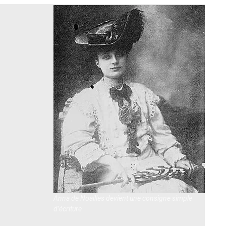
Anna de Noailles devient une consigne simple
d’écriture