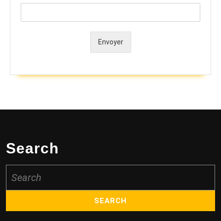
Envoyer
Alternative:
Search
Search
for: