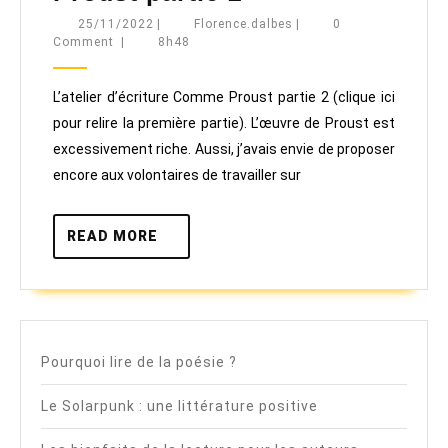
d’écriture
25/11/2022
Florence.dalbes
25/11/2022
|
Florence.dalbes
|
0
Comment
|
8h48
Comme
Proust
L’atelier d’écriture Comme Proust partie 2 (clique ici
partie 2
pour relire la première partie). L’œuvre de Proust est
excessivement riche. Aussi, j’avais envie de proposer
encore aux volontaires de travailler sur
READ
READ MORE
MORE
Pourquoi lire de la poésie ?
Le Solarpunk : une littérature positive