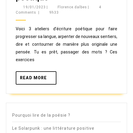
ateliers
19/01/2023
Florence.dalbes
19/01/2023
|
Florence.dalbes
|
4
Comments
|
9h33
d’écriture
poétique
Voici 3 ateliers d’écriture poétique pour faire
progresser sa langue, arpenter de nouveaux sentiers,
dire et contourner de manière plus originale une
pensée. Tu es prêt, passager des mots ? Ces
exercices
READ
READ MORE
MORE
Pourquoi lire de la poésie ?
Le Solarpunk : une littérature positive