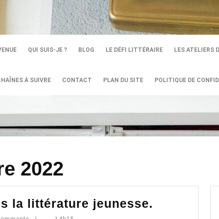
VENUE
QUI SUIS-JE ?
BLOG
LE DÉFI LITTÉRAIRE
LES ATELIERS 
CHAÎNES À SUIVRE
CONTACT
PLAN DU SITE
POLITIQUE DE CONFID
re 2022
Inclusion
 la littérature jeunesse.
et
albes