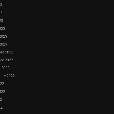
23
23
23
023
 2023
 2023
re 2022
re 2022
e 2022
bre 2022
022
2022
22
22