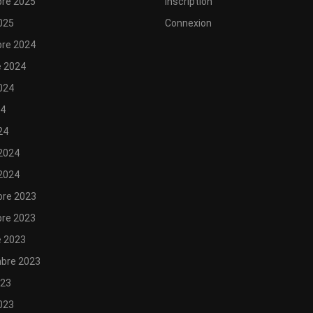
re 2025
Inscription
025
Connexion
re 2024
e 2024
2024
24
24
 2024
 2024
re 2023
re 2023
e 2023
bre 2023
023
2023