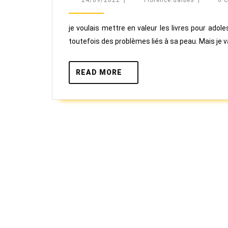
24/09/2022
|
Florence.dalbes
|
6 
je voulais mettre en valeur les livres pour ado
toutefois des problèmes liés à sa peau. Mais je 
READ
READ MORE
MORE