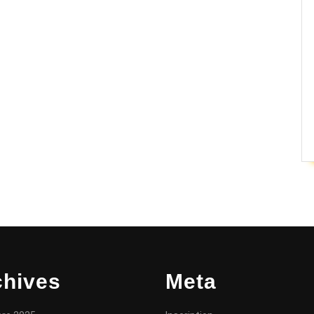
chives
Meta