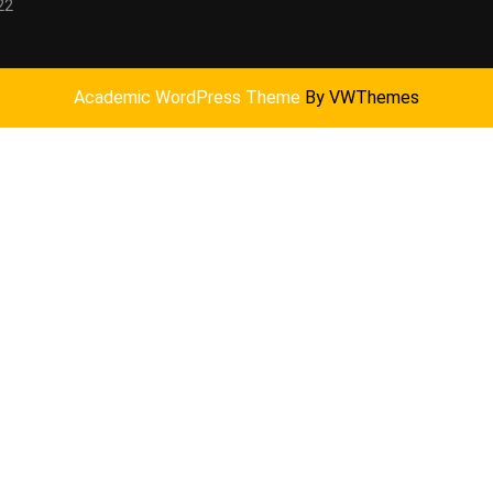
22
Academic WordPress Theme
By VWThemes
Scroll
Up