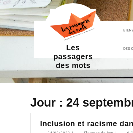
Skip
to
content
BIEN
Les
DES 
passagers
des mots
Jour :
24 septemb
Inclusion et racisme dans
24/09/2022
Florence.d