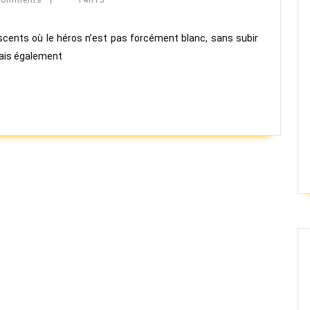
Comments
|
14h15
racisme
dans
lescents où le héros n’est pas forcément blanc, sans subir
vais également
la
littérature
jeunesse.