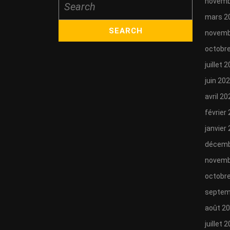
novemb
for:
mars 2
novemb
octobr
juillet 
juin 20
avril 20
février
janvier
décemb
novemb
octobr
septem
août 2
juillet 