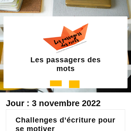
Skip
to
content
Les passagers des
mots
Open
Jour :
3 novembre 2022
Button
Challenges d’écriture pour
Challenges
se motiver