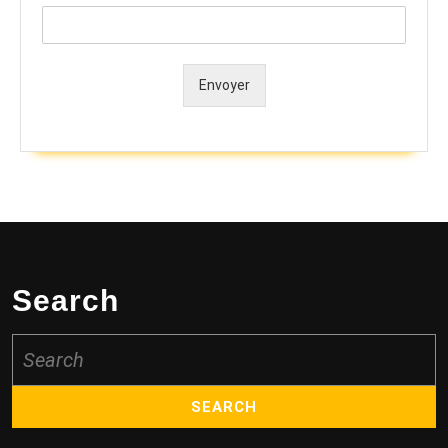
Envoyer
Alternative:
Search
Search
for: