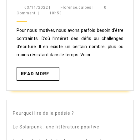
d’écriture
03/11/2022
Florence.dalbes
03/11/2022
|
Florence.dalbes
|
0
Comment
|
10h53
pour
se
Pour nous motiver, nous avons parfois besoin d’être
motiver
contraints. D’où l’intérêt des défis ou challenges
d’écriture. Il en existe un certain nombre, plus ou
moins résistant dans le temps. Voici
READ
READ MORE
MORE
Pourquoi lire de la poésie ?
Le Solarpunk : une littérature positive