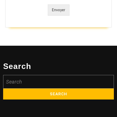
Envoyer
Alternative:
Search
Search
for: