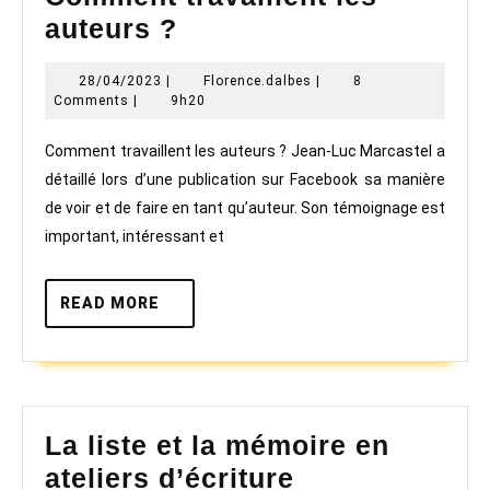
Comment
auteurs ?
travaillent
28/04/2023
Florence.dalbes
28/04/2023
|
Florence.dalbes
|
8
les
Comments
|
9h20
auteurs ?
Comment travaillent les auteurs ? Jean-Luc Marcastel a
détaillé lors d’une publication sur Facebook sa manière
de voir et de faire en tant qu’auteur. Son témoignage est
important, intéressant et
READ
READ MORE
MORE
La liste et la mémoire en
La
ateliers d’écriture