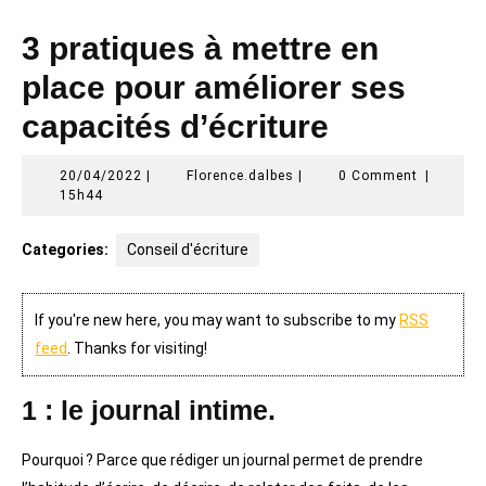
3 pratiques à mettre en
place pour améliorer ses
capacités d’écriture
20/04/2022
Florence.dalbes
20/04/2022
|
Florence.dalbes
|
0 Comment
|
15h44
Categories:
Conseil d'écriture
If you're new here, you may want to subscribe to my
RSS
feed
. Thanks for visiting!
1 : le journal intime.
Pourquoi ? Parce que rédiger un journal permet de prendre