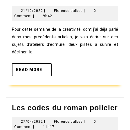
liste
21/10/2022
Florence.dalbes
21/10/2022
|
Florence.dalbes
|
0
et
Comment
|
9h42
la
Pour cette semaine de la créativité, dont j’ai déjà parlé
mémoire
dans mes précédents articles, je vais écrire sur des
en
sujets d’ateliers d’écriture, deux pistes à suivre et
ateliers
décliner : la
d’écriture
READ
READ MORE
MORE
Le
Les codes du roman policier
co
27/04/2022
Florence.dalbes
27/04/2022
|
Florence.dalbes
|
0
du
Comment
|
11h17