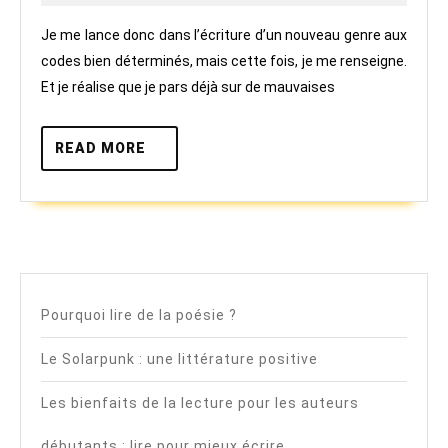
ro
Je me lance donc dans l’écriture d’un nouveau genre aux
pol
codes bien déterminés, mais cette fois, je me renseigne.
Et je réalise que je pars déjà sur de mauvaises
READ
READ MORE
MORE
Pourquoi lire de la poésie ?
Le Solarpunk : une littérature positive
Les bienfaits de la lecture pour les auteurs
débutants : lire pour mieux écrire