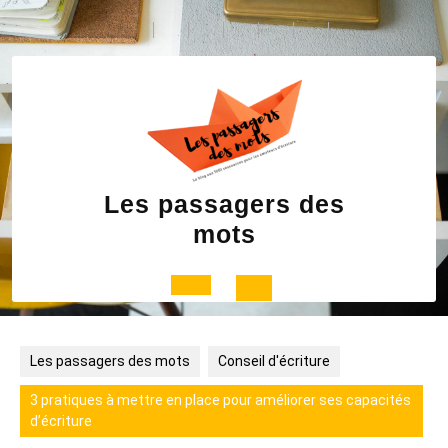
Skip
to
content
Les passagers des
mots
Open
Button
Les passagers des mots
Conseil d'écriture
3 pratiques à mettre en place pour améliorer ses capacités
d’écriture